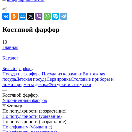
Костяной фарфор
10
Главная
—
Каталог
—
Белый фарфор
Посуда из фарфора
Посуда из керамики
Винтажная
посуда
Детская посуда
Сервировка
Столовые приборы и
ножи
Предметы декора
Фигурки и статуэтки
—
Костяной фарфор
Упрочненный фарфор
Фильтр
По популярности (возрастание)
По популярности (убывание)
По популярности (возрастание)
По алфавиту (убывание)