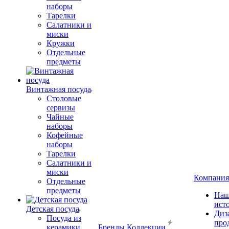
наборы
Тарелки
Салатники и
миски
Кружки
Отдельные
предметы
Винтажная посуда
Столовые
сервизы
Чайные
наборы
Кофейные
наборы
Тарелки
Салатники и
миски
Компания
Отдельные
предметы
Наш
ист
Детская посуда
Диз
Посуда из
про
керамики
Бренды
Коллекции