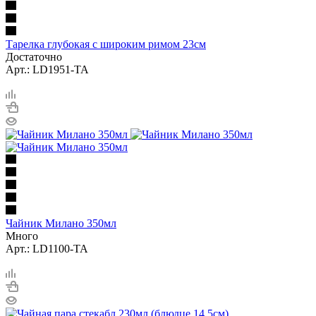
Тарелка глубокая с широким римом 23см
Достаточно
Арт.: LD1951-TA
Чайник Милано 350мл
Много
Арт.: LD1100-TA