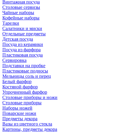
Винтажная посуда
Столовые сервизы
Чайные наборы
Кофейные наборы
Тарелки
Салатники и миски
Отдельные предметы
Детская посуда
Посуда из керамики
Посуда из фарфора
Пластиковая посуда
Сервировка
Подставки на пробке
Пластиковые подносы
Мельницы соль и перец
Белый фарфор
Костяной фарфор
Упрочненный фарфор
Столовые приборы и ножи
Столовые приборы
Наборы ножей
Поварские ножи
Предметы декора
Вазы из цветного стекла
Картины, предметы декора