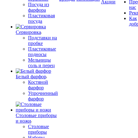
Акции
Пре
Посуда из
нас
фарфора
Рек
Пластиковая
Как
посуда
доб
Сервировка
Подставки на
пробке
Пластиковые
подносы
Мельницы
соль и перец
Белый фарфор
Костяной
фарфор
Упрочненный
фарфор
Столовые приборы
и ножи
Столовые
приборы
Наборы