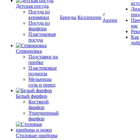
ист
Детская посуда
Диз
Посуда из
про
керамики
Бренды
Коллекции
Акции
Пре
Посуда из
нас
фарфора
Рек
Пластиковая
Как
посуда
доб
Сервировка
Подставки на
пробке
Пластиковые
подносы
Мельницы
соль и перец
Белый фарфор
Костяной
фарфор
Упрочненный
фарфор
Столовые приборы