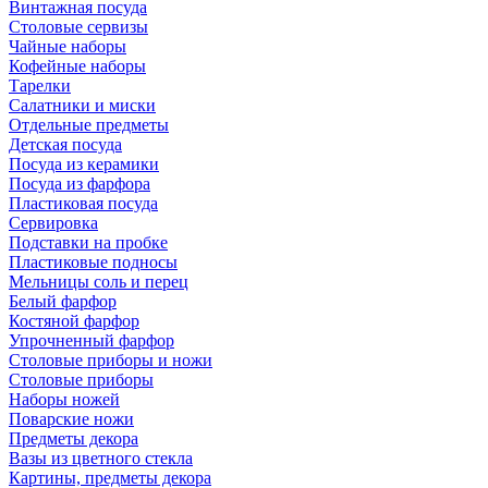
Винтажная посуда
Столовые сервизы
Чайные наборы
Кофейные наборы
Тарелки
Салатники и миски
Отдельные предметы
Детская посуда
Посуда из керамики
Посуда из фарфора
Пластиковая посуда
Сервировка
Подставки на пробке
Пластиковые подносы
Мельницы соль и перец
Белый фарфор
Костяной фарфор
Упрочненный фарфор
Столовые приборы и ножи
Столовые приборы
Наборы ножей
Поварские ножи
Предметы декора
Вазы из цветного стекла
Картины, предметы декора