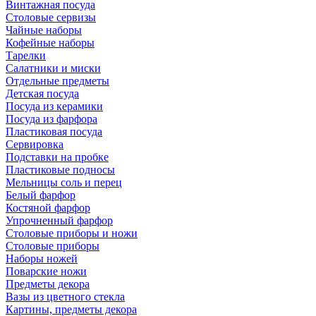
Винтажная посуда
Столовые сервизы
Чайные наборы
Кофейные наборы
Тарелки
Салатники и миски
Отдельные предметы
Детская посуда
Посуда из керамики
Посуда из фарфора
Пластиковая посуда
Сервировка
Подставки на пробке
Пластиковые подносы
Мельницы соль и перец
Белый фарфор
Костяной фарфор
Упрочненный фарфор
Столовые приборы и ножи
Столовые приборы
Наборы ножей
Поварские ножи
Предметы декора
Вазы из цветного стекла
Картины, предметы декора