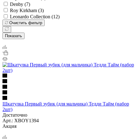
Denby (
7
)
Roy Kirkham (
3
)
Leonardo Collection (
12
)
Очистить фильтр
Показать
Шкатулка Первый зубик (для мальчика) Тедди Тайм (набор
2шт)
Достаточно
Арт.: XBOY1394
Акция