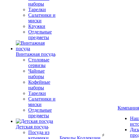
наборы
Тарелки
Салатники и
миски
Кружки
Отдельные
предметы
Винтажная посуда
Столовые
сервизы
Чайные
наборы
Кофейные
наборы
Тарелки
Салатники и
миски
Компания
Отдельные
предметы
Наш
ист
Детская посуда
Диз
Посуда из
про
керамики
Бренды
Коллекции