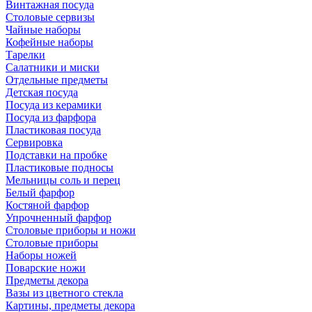
Винтажная посуда
Столовые сервизы
Чайные наборы
Кофейные наборы
Тарелки
Салатники и миски
Отдельные предметы
Детская посуда
Посуда из керамики
Посуда из фарфора
Пластиковая посуда
Сервировка
Подставки на пробке
Пластиковые подносы
Мельницы соль и перец
Белый фарфор
Костяной фарфор
Упрочненный фарфор
Столовые приборы и ножи
Столовые приборы
Наборы ножей
Поварские ножи
Предметы декора
Вазы из цветного стекла
Картины, предметы декора