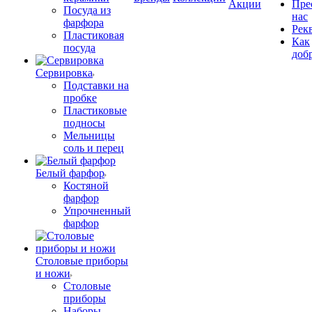
Акции
Пре
Посуда из
нас
фарфора
Рек
Пластиковая
Как
посуда
доб
Сервировка
Подставки на
пробке
Пластиковые
подносы
Мельницы
соль и перец
Белый фарфор
Костяной
фарфор
Упрочненный
фарфор
Столовые приборы
и ножи
Столовые
приборы
Наборы