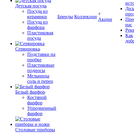
ист
Детская посуда
Диз
Посуда из
про
керамики
Бренды
Коллекции
Акции
Пре
Посуда из
нас
фарфора
Рек
Пластиковая
Как
посуда
доб
Сервировка
Подставки на
пробке
Пластиковые
подносы
Мельницы
соль и перец
Белый фарфор
Костяной
фарфор
Упрочненный
фарфор
Столовые приборы