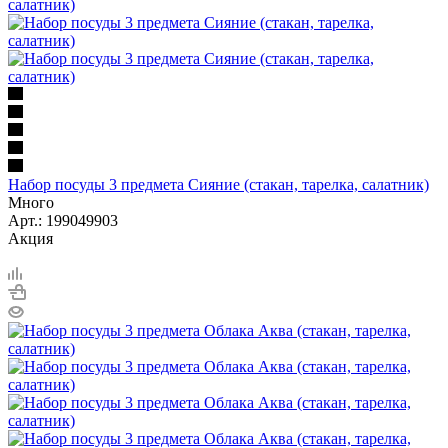
Набор посуды 3 предмета Сияние (стакан, тарелка, салатник)
Много
Арт.: 199049903
Акция