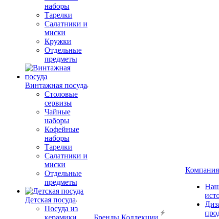
наборы
Тарелки
Салатники и
миски
Кружки
Отдельные
предметы
Винтажная посуда
Столовые
сервизы
Чайные
наборы
Кофейные
наборы
Тарелки
Салатники и
миски
Компания
Отдельные
предметы
Наш
ист
Детская посуда
Диз
Посуда из
про
керамики
Бренды
Коллекции