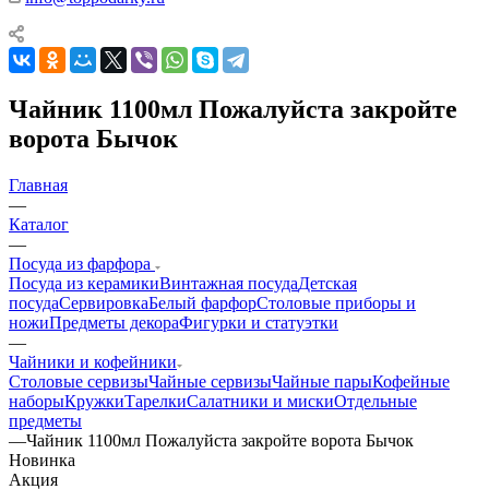
Чайник 1100мл Пожалуйста закройте
ворота Бычок
Главная
—
Каталог
—
Посуда из фарфора
Посуда из керамики
Винтажная посуда
Детская
посуда
Сервировка
Белый фарфор
Столовые приборы и
ножи
Предметы декора
Фигурки и статуэтки
—
Чайники и кофейники
Столовые сервизы
Чайные сервизы
Чайные пары
Кофейные
наборы
Кружки
Тарелки
Салатники и миски
Отдельные
предметы
—
Чайник 1100мл Пожалуйста закройте ворота Бычок
Новинка
Акция