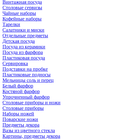
Винтажная посуда
Столовые сервизы
Чайные наборы
Кофейные наборы
Тарелки
Салатники и миски
Отдельные предметы
Детская посуда
Посуда из керамики
Посуда из фарфора
Пластиковая посуда
Сервировка
Подставки на пробке
Пластиковые подносы
Мельницы соль и перец
Белый фарфор
Костяной фарфор
Упрочненный фарфор
Столовые приборы и ножи
Столовые приборы
Наборы ножей
Поварские ножи
Предметы декора
Вазы из цветного стекла
Картины, предметы декора