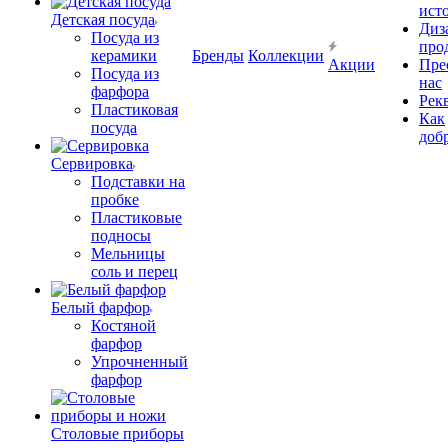
ист
Детская посуда
Диз
Посуда из
про
керамики
Бренды
Коллекции
Акции
Пре
Посуда из
нас
фарфора
Рек
Пластиковая
Как
посуда
доб
Сервировка
Подставки на
пробке
Пластиковые
подносы
Мельницы
соль и перец
Белый фарфор
Костяной
фарфор
Упрочненный
фарфор
Столовые приборы