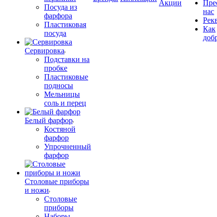
Акции
Пре
Посуда из
нас
фарфора
Рек
Пластиковая
Как
посуда
доб
Сервировка
Подставки на
пробке
Пластиковые
подносы
Мельницы
соль и перец
Белый фарфор
Костяной
фарфор
Упрочненный
фарфор
Столовые приборы
и ножи
Столовые
приборы
Наборы