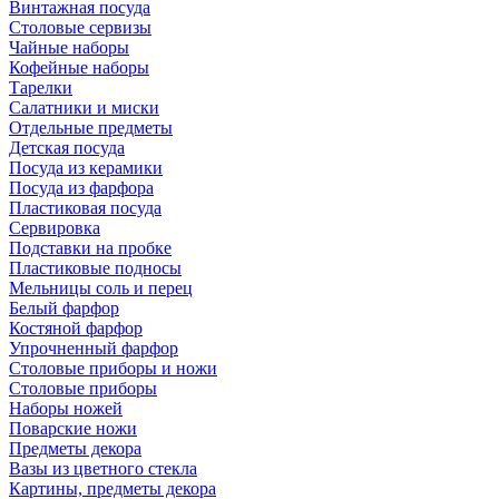
Винтажная посуда
Столовые сервизы
Чайные наборы
Кофейные наборы
Тарелки
Салатники и миски
Отдельные предметы
Детская посуда
Посуда из керамики
Посуда из фарфора
Пластиковая посуда
Сервировка
Подставки на пробке
Пластиковые подносы
Мельницы соль и перец
Белый фарфор
Костяной фарфор
Упрочненный фарфор
Столовые приборы и ножи
Столовые приборы
Наборы ножей
Поварские ножи
Предметы декора
Вазы из цветного стекла
Картины, предметы декора