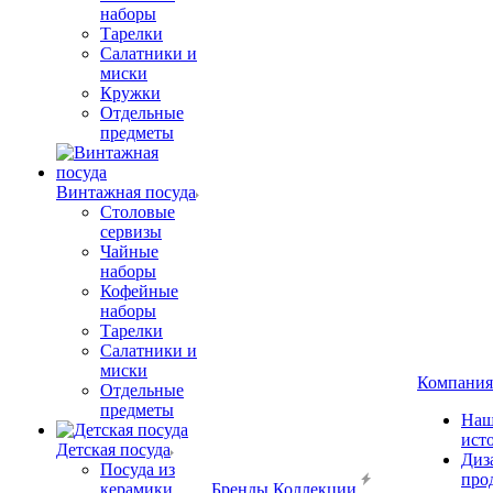
наборы
Тарелки
Салатники и
миски
Кружки
Отдельные
предметы
Винтажная посуда
Столовые
сервизы
Чайные
наборы
Кофейные
наборы
Тарелки
Салатники и
миски
Компания
Отдельные
предметы
Наш
ист
Детская посуда
Диз
Посуда из
про
керамики
Бренды
Коллекции