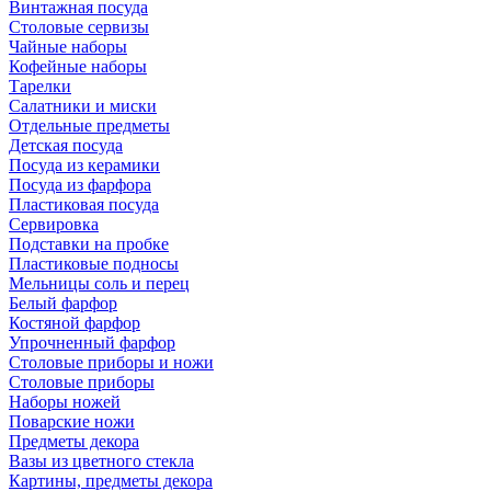
Винтажная посуда
Столовые сервизы
Чайные наборы
Кофейные наборы
Тарелки
Салатники и миски
Отдельные предметы
Детская посуда
Посуда из керамики
Посуда из фарфора
Пластиковая посуда
Сервировка
Подставки на пробке
Пластиковые подносы
Мельницы соль и перец
Белый фарфор
Костяной фарфор
Упрочненный фарфор
Столовые приборы и ножи
Столовые приборы
Наборы ножей
Поварские ножи
Предметы декора
Вазы из цветного стекла
Картины, предметы декора