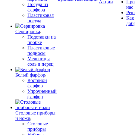
Акции
Пре
Посуда из
нас
фарфора
Рек
Пластиковая
Как
посуда
доб
Сервировка
Подставки на
пробке
Пластиковые
подносы
Мельницы
соль и перец
Белый фарфор
Костяной
фарфор
Упрочненный
фарфор
Столовые приборы
и ножи
Столовые
приборы
Наборы