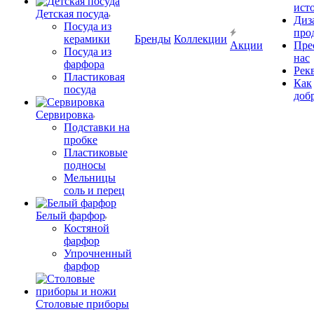
ист
Детская посуда
Диз
Посуда из
про
керамики
Бренды
Коллекции
Акции
Пре
Посуда из
нас
фарфора
Рек
Пластиковая
Как
посуда
доб
Сервировка
Подставки на
пробке
Пластиковые
подносы
Мельницы
соль и перец
Белый фарфор
Костяной
фарфор
Упрочненный
фарфор
Столовые приборы