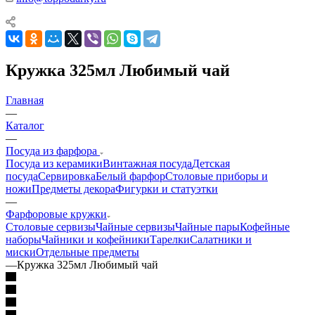
Кружка 325мл Любимый чай
Главная
—
Каталог
—
Посуда из фарфора
Посуда из керамики
Винтажная посуда
Детская
посуда
Сервировка
Белый фарфор
Столовые приборы и
ножи
Предметы декора
Фигурки и статуэтки
—
Фарфоровые кружки
Столовые сервизы
Чайные сервизы
Чайные пары
Кофейные
наборы
Чайники и кофейники
Тарелки
Салатники и
миски
Отдельные предметы
—
Кружка 325мл Любимый чай