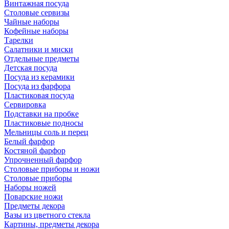
Винтажная посуда
Столовые сервизы
Чайные наборы
Кофейные наборы
Тарелки
Салатники и миски
Отдельные предметы
Детская посуда
Посуда из керамики
Посуда из фарфора
Пластиковая посуда
Сервировка
Подставки на пробке
Пластиковые подносы
Мельницы соль и перец
Белый фарфор
Костяной фарфор
Упрочненный фарфор
Столовые приборы и ножи
Столовые приборы
Наборы ножей
Поварские ножи
Предметы декора
Вазы из цветного стекла
Картины, предметы декора