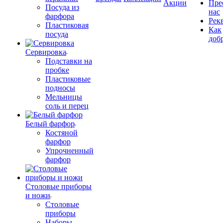
Акции
Пре
Посуда из
нас
фарфора
Рек
Пластиковая
Как
посуда
доб
Сервировка
Подставки на
пробке
Пластиковые
подносы
Мельницы
соль и перец
Белый фарфор
Костяной
фарфор
Упрочненный
фарфор
Столовые приборы
и ножи
Столовые
приборы
Наборы