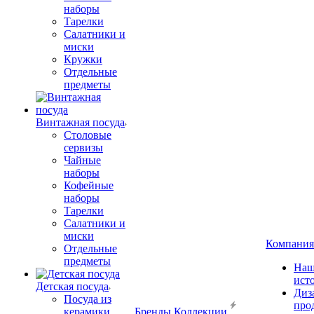
наборы
Тарелки
Салатники и
миски
Кружки
Отдельные
предметы
Винтажная посуда
Столовые
сервизы
Чайные
наборы
Кофейные
наборы
Тарелки
Салатники и
миски
Компания
Отдельные
предметы
Наш
ист
Детская посуда
Диз
Посуда из
про
керамики
Бренды
Коллекции