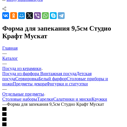
Форма для запекания 9,5см Студио
Крафт Мускат
Главная
—
Каталог
—
Посуда из керамики
Посуда из фарфора
Винтажная посуда
Детская
посуда
Сервировка
Белый фарфор
Столовые приборы и
ножи
Предметы декора
Фигурки и статуэтки
—
Отдельные предметы
Столовые наборы
Тарелки
Салатники и миски
Кружки
—
Форма для запекания 9,5см Студио Крафт Мускат