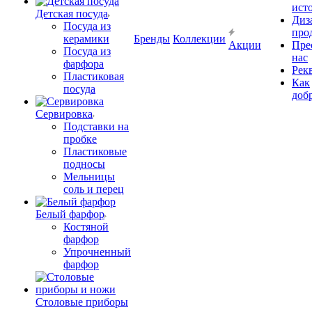
ист
Детская посуда
Диз
Посуда из
про
керамики
Бренды
Коллекции
Акции
Пре
Посуда из
нас
фарфора
Рек
Пластиковая
Как
посуда
доб
Сервировка
Подставки на
пробке
Пластиковые
подносы
Мельницы
соль и перец
Белый фарфор
Костяной
фарфор
Упрочненный
фарфор
Столовые приборы