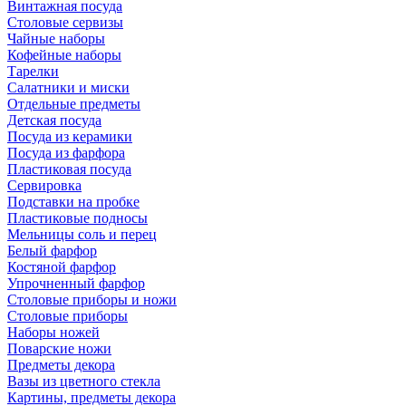
Винтажная посуда
Столовые сервизы
Чайные наборы
Кофейные наборы
Тарелки
Салатники и миски
Отдельные предметы
Детская посуда
Посуда из керамики
Посуда из фарфора
Пластиковая посуда
Сервировка
Подставки на пробке
Пластиковые подносы
Мельницы соль и перец
Белый фарфор
Костяной фарфор
Упрочненный фарфор
Столовые приборы и ножи
Столовые приборы
Наборы ножей
Поварские ножи
Предметы декора
Вазы из цветного стекла
Картины, предметы декора