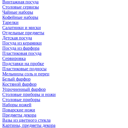
Винтажная посуда
Столовые сервизы
Чайные наборы
Кофейные наборы
Тарелки
Салатники и миски
Отдельные предметы
Детская посуда
Посуда из керамики
Посуда из фарфора
Пластиковая посуда
Сервировка
Подставки на пробке
Пластиковые подносы
Мельницы соль и перец
Белый фарфор
Костяной фарфор
Упрочненный фарфор
Столовые приборы и ножи
Столовые приборы
Наборы ножей
Поварские ножи
Предметы декора
Вазы из цветного стекла
Картины, предметы декора