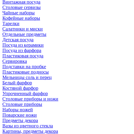
Винтажная посуда
Столовые сервизы
Чайные наборы
Кофейные наборы
Тарелки
Салатники и миски
Отдельные предметы
Детская посуда
Посуда из керамики
Посуда из фарфора
Пластиковая посуда
Сервировка
Подставки на пробке
Пластиковые подносы
Мельницы соль и перец
Белый фарфор
Костяной фарфор
Упрочненный фарфор
Столовые приборы и ножи
Столовые приборы
Наборы ножей
Поварские ножи
Предметы декора
Вазы из цветного стекла
Картины, предметы декора