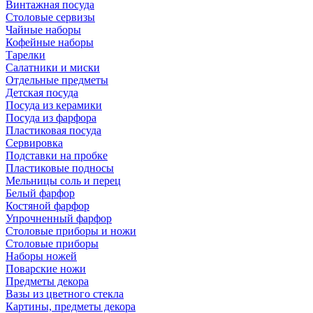
Винтажная посуда
Столовые сервизы
Чайные наборы
Кофейные наборы
Тарелки
Салатники и миски
Отдельные предметы
Детская посуда
Посуда из керамики
Посуда из фарфора
Пластиковая посуда
Сервировка
Подставки на пробке
Пластиковые подносы
Мельницы соль и перец
Белый фарфор
Костяной фарфор
Упрочненный фарфор
Столовые приборы и ножи
Столовые приборы
Наборы ножей
Поварские ножи
Предметы декора
Вазы из цветного стекла
Картины, предметы декора