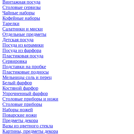
Винтажная посуда
Столовые сервизы
Чайные наборы
Кофейные наборы
Тарелки
Салатники и миски
Отдельные предметы
Детская посуда
Посуда из керамики
Посуда из фарфора
Пластиковая посуда
Сервировка
Подставки на пробке
Пластиковые подносы
Мельницы соль и перец
Белый фарфор
Костяной фарфор
Упрочненный фарфор
Столовые приборы и ножи
Столовые приборы
Наборы ножей
Поварские ножи
Предметы декора
Вазы из цветного стекла
Картины, предметы декора