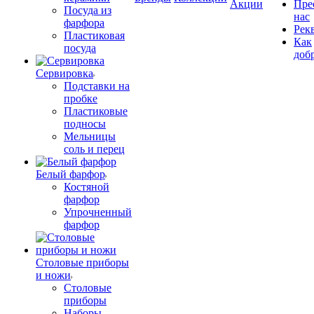
Акции
Пре
Посуда из
нас
фарфора
Рек
Пластиковая
Как
посуда
доб
Сервировка
Подставки на
пробке
Пластиковые
подносы
Мельницы
соль и перец
Белый фарфор
Костяной
фарфор
Упрочненный
фарфор
Столовые приборы
и ножи
Столовые
приборы
Наборы