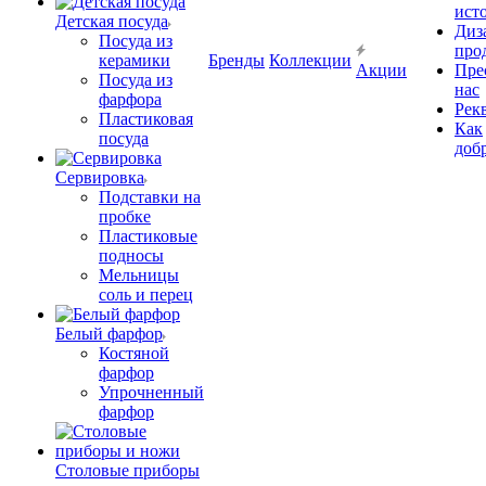
ист
Детская посуда
Диз
Посуда из
про
керамики
Бренды
Коллекции
Акции
Пре
Посуда из
нас
фарфора
Рек
Пластиковая
Как
посуда
доб
Сервировка
Подставки на
пробке
Пластиковые
подносы
Мельницы
соль и перец
Белый фарфор
Костяной
фарфор
Упрочненный
фарфор
Столовые приборы