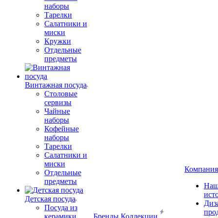
наборы
Тарелки
Салатники и
миски
Кружки
Отдельные
предметы
Винтажная посуда
Столовые
сервизы
Чайные
наборы
Кофейные
наборы
Тарелки
Салатники и
миски
Компания
Отдельные
предметы
Наш
ист
Детская посуда
Диз
Посуда из
про
керамики
Бренды
Коллекции