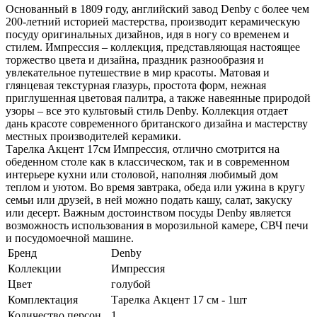
Основанный в 1809 году, английский завод Denby с более чем
200-летний историей мастерства, производит керамическую
посуду оригинальных дизайнов, идя в ногу со временем и
стилем. Импрессия – коллекция, представляющая настоящее
торжество цвета и дизайна, праздник разнообразия и
увлекательное путешествие в мир красоты. Матовая и
глянцевая текстурная глазурь, простота форм, нежная
приглушенная цветовая палитра, а также навеянные природой
узоры – все это культовый стиль Denby. Коллекция отдает
дань красоте современного британского дизайна и мастерству
местных производителей керамики.
Тарелка Акцент 17см Импрессия, отлично смотрится на
обеденном столе как в классическом, так и в современном
интерьере кухни или столовой, наполняя любимый дом
теплом и уютом. Во время завтрака, обеда или ужина в кругу
семьи или друзей, в ней можно подать кашу, салат, закуску
или десерт. Важным достоинством посуды Denby является
возможность использования в морозильной камере, СВЧ печи
и посудомоечной машине.
Бренд
Denby
Коллекции
Импрессия
Цвет
голубой
Комплектация
Тарелка Акцент 17 см - 1шт
Количество персон
1