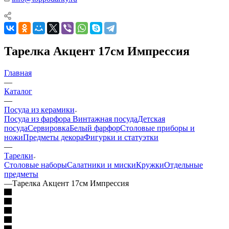
Тарелка Акцент 17см Импрессия
Главная
—
Каталог
—
Посуда из керамики
Посуда из фарфора
Винтажная посуда
Детская
посуда
Сервировка
Белый фарфор
Столовые приборы и
ножи
Предметы декора
Фигурки и статуэтки
—
Тарелки
Столовые наборы
Салатники и миски
Кружки
Отдельные
предметы
—
Тарелка Акцент 17см Импрессия