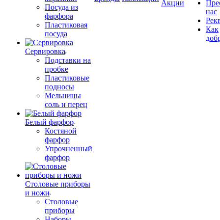
Акции
Пре
Посуда из
нас
фарфора
Рек
Пластиковая
Как
посуда
доб
Сервировка
Подставки на
пробке
Пластиковые
подносы
Мельницы
соль и перец
Белый фарфор
Костяной
фарфор
Упрочненный
фарфор
Столовые приборы
и ножи
Столовые
приборы
Наборы