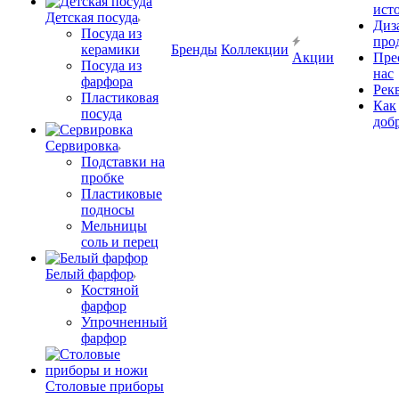
ист
Детская посуда
Диз
Посуда из
про
керамики
Бренды
Коллекции
Акции
Пре
Посуда из
нас
фарфора
Рек
Пластиковая
Как
посуда
доб
Сервировка
Подставки на
пробке
Пластиковые
подносы
Мельницы
соль и перец
Белый фарфор
Костяной
фарфор
Упрочненный
фарфор
Столовые приборы