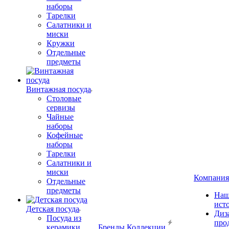
наборы
Тарелки
Салатники и
миски
Кружки
Отдельные
предметы
Винтажная посуда
Столовые
сервизы
Чайные
наборы
Кофейные
наборы
Тарелки
Салатники и
миски
Компания
Отдельные
предметы
Наш
ист
Детская посуда
Диз
Посуда из
про
керамики
Бренды
Коллекции