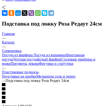
Подставка под ложку Роза Редаут 24см
Главная
—
Каталог
—
Сервировка
Посуда из фарфора
Посуда из керамики
Винтажная
посуда
Детская посуда
Белый фарфор
Столовые приборы и
ножи
Предметы декора
Фигурки и статуэтки
—
Пластиковые подносы
Подставки на пробке
Мельницы соль и перец
—
Подставка под ложку Роза Редаут 24см