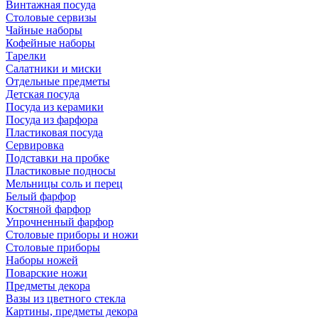
Винтажная посуда
Столовые сервизы
Чайные наборы
Кофейные наборы
Тарелки
Салатники и миски
Отдельные предметы
Детская посуда
Посуда из керамики
Посуда из фарфора
Пластиковая посуда
Сервировка
Подставки на пробке
Пластиковые подносы
Мельницы соль и перец
Белый фарфор
Костяной фарфор
Упрочненный фарфор
Столовые приборы и ножи
Столовые приборы
Наборы ножей
Поварские ножи
Предметы декора
Вазы из цветного стекла
Картины, предметы декора