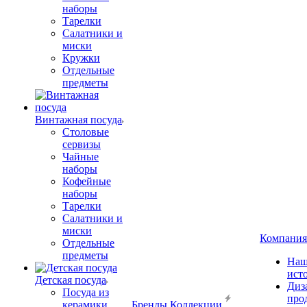
наборы
Тарелки
Салатники и
миски
Кружки
Отдельные
предметы
Винтажная посуда
Столовые
сервизы
Чайные
наборы
Кофейные
наборы
Тарелки
Салатники и
миски
Компания
Отдельные
предметы
Наш
ист
Детская посуда
Диз
Посуда из
про
керамики
Бренды
Коллекции