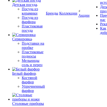
ист
Детская посуда
Диз
Посуда из
про
керамики
Бренды
Коллекции
Акции
Пре
Посуда из
нас
фарфора
Рек
Пластиковая
Как
посуда
доб
Сервировка
Подставки на
пробке
Пластиковые
подносы
Мельницы
соль и перец
Белый фарфор
Костяной
фарфор
Упрочненный
фарфор
Столовые приборы