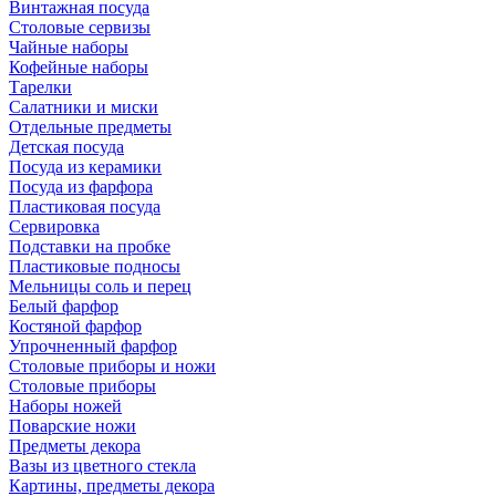
Винтажная посуда
Столовые сервизы
Чайные наборы
Кофейные наборы
Тарелки
Салатники и миски
Отдельные предметы
Детская посуда
Посуда из керамики
Посуда из фарфора
Пластиковая посуда
Сервировка
Подставки на пробке
Пластиковые подносы
Мельницы соль и перец
Белый фарфор
Костяной фарфор
Упрочненный фарфор
Столовые приборы и ножи
Столовые приборы
Наборы ножей
Поварские ножи
Предметы декора
Вазы из цветного стекла
Картины, предметы декора