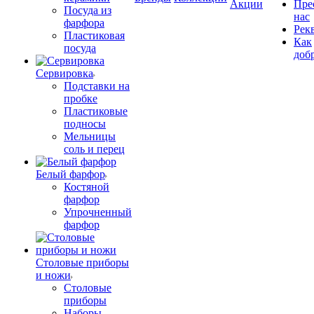
Акции
Пре
Посуда из
нас
фарфора
Рек
Пластиковая
Как
посуда
доб
Сервировка
Подставки на
пробке
Пластиковые
подносы
Мельницы
соль и перец
Белый фарфор
Костяной
фарфор
Упрочненный
фарфор
Столовые приборы
и ножи
Столовые
приборы
Наборы