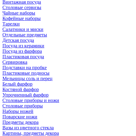
Винтажная посуда
Столовые сервизы
Чайные наборы
Кофейные наборы
Тарелки
Салатники и миски
Отдельные предметы
Детская посуда
Посуда из керамики
Посуда из фарфора
Пластиковая посуда
Сервировка
Подставки на пробке
Пластиковые подносы
Мельницы соль и перец
Белый фарфор
Костяной фарфор
Упрочненный фарфор
Столовые приборы и ножи
Столовые приборы
Наборы ножей
Поварские ножи
Предметы декора
Вазы из цветного стекла
Картины, предметы декора