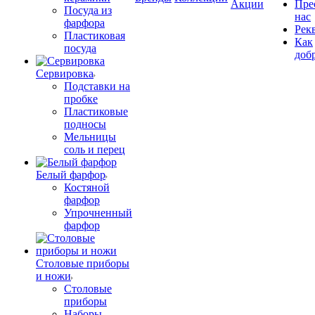
Акции
Пре
Посуда из
нас
фарфора
Рек
Пластиковая
Как
посуда
доб
Сервировка
Подставки на
пробке
Пластиковые
подносы
Мельницы
соль и перец
Белый фарфор
Костяной
фарфор
Упрочненный
фарфор
Столовые приборы
и ножи
Столовые
приборы
Наборы