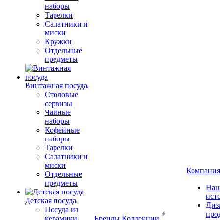
наборы
Тарелки
Салатники и
миски
Кружки
Отдельные
предметы
Винтажная посуда
Столовые
сервизы
Чайные
наборы
Кофейные
наборы
Тарелки
Салатники и
миски
Компания
Отдельные
предметы
Наш
ист
Детская посуда
Диз
Посуда из
про
керамики
Бренды
Коллекции