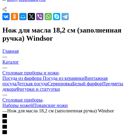
Нож для масла 18,2 см (заполненная
ручка) Windsor
Главная
—
Каталог
—
Столовые приборы и ножи
Посуда из фарфора
Посуда из керамики
Винтажная
посуда
Детская посуда
Сервировка
Белый фарфор
Предметы
декора
Фигурки и статуэтки
—
Столовые приборы
Наборы ножей
Поварские ножи
—
Нож для масла 18,2 см (заполненная ручка) Windsor