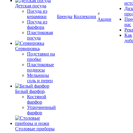
ист
Детская посуда
Диз
Посуда из
про
керамики
Бренды
Коллекции
Акции
Пре
Посуда из
нас
фарфора
Рек
Пластиковая
Как
посуда
доб
Сервировка
Подставки на
пробке
Пластиковые
подносы
Мельницы
соль и перец
Белый фарфор
Костяной
фарфор
Упрочненный
фарфор
Столовые приборы