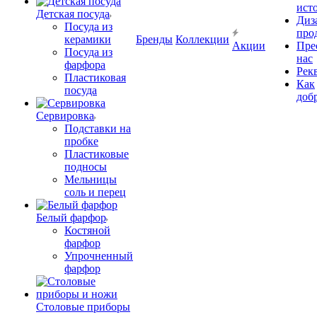
ист
Детская посуда
Диз
Посуда из
про
керамики
Бренды
Коллекции
Акции
Пре
Посуда из
нас
фарфора
Рек
Пластиковая
Как
посуда
доб
Сервировка
Подставки на
пробке
Пластиковые
подносы
Мельницы
соль и перец
Белый фарфор
Костяной
фарфор
Упрочненный
фарфор
Столовые приборы