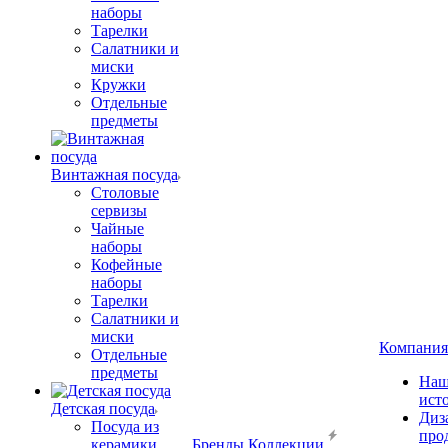
наборы
Тарелки
Салатники и
миски
Кружки
Отдельные
предметы
Винтажная посуда
Столовые
сервизы
Чайные
наборы
Кофейные
наборы
Тарелки
Салатники и
миски
Компания
Отдельные
предметы
Наш
ист
Детская посуда
Диз
Посуда из
про
керамики
Бренды
Коллекции