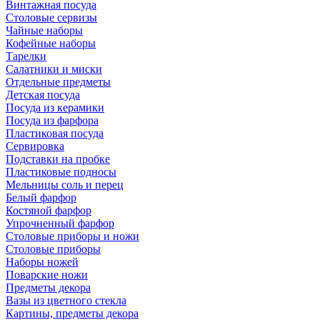
Винтажная посуда
Столовые сервизы
Чайные наборы
Кофейные наборы
Тарелки
Салатники и миски
Отдельные предметы
Детская посуда
Посуда из керамики
Посуда из фарфора
Пластиковая посуда
Сервировка
Подставки на пробке
Пластиковые подносы
Мельницы соль и перец
Белый фарфор
Костяной фарфор
Упрочненный фарфор
Столовые приборы и ножи
Столовые приборы
Наборы ножей
Поварские ножи
Предметы декора
Вазы из цветного стекла
Картины, предметы декора