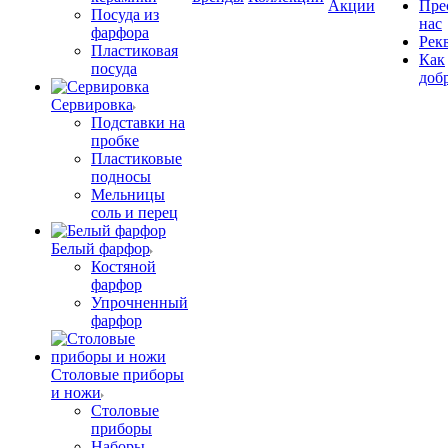
Акции
Пре
Посуда из
нас
фарфора
Рек
Пластиковая
Как
посуда
доб
Сервировка
Подставки на
пробке
Пластиковые
подносы
Мельницы
соль и перец
Белый фарфор
Костяной
фарфор
Упрочненный
фарфор
Столовые приборы
и ножи
Столовые
приборы
Наборы