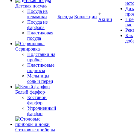
ист
Детская посуда
Диз
Посуда из
про
керамики
Бренды
Коллекции
Акции
Пре
Посуда из
нас
фарфора
Рек
Пластиковая
Как
посуда
доб
Сервировка
Подставки на
пробке
Пластиковые
подносы
Мельницы
соль и перец
Белый фарфор
Костяной
фарфор
Упрочненный
фарфор
Столовые приборы