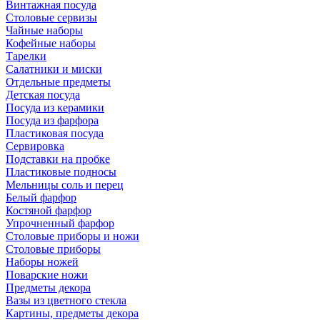
Винтажная посуда
Столовые сервизы
Чайные наборы
Кофейные наборы
Тарелки
Салатники и миски
Отдельные предметы
Детская посуда
Посуда из керамики
Посуда из фарфора
Пластиковая посуда
Сервировка
Подставки на пробке
Пластиковые подносы
Мельницы соль и перец
Белый фарфор
Костяной фарфор
Упрочненный фарфор
Столовые приборы и ножи
Столовые приборы
Наборы ножей
Поварские ножи
Предметы декора
Вазы из цветного стекла
Картины, предметы декора