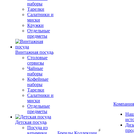
наборы
Тарелки
Салатники и
миски
Кружки
Отдельные
предметы
Винтажная посуда
Столовые
сервизы
Чайные
наборы
Кофейные
наборы
Тарелки
Салатники и
миски
Компания
Отдельные
предметы
Наш
ист
Детская посуда
Диз
Посуда из
про
керамики
Бренды
Коллекции