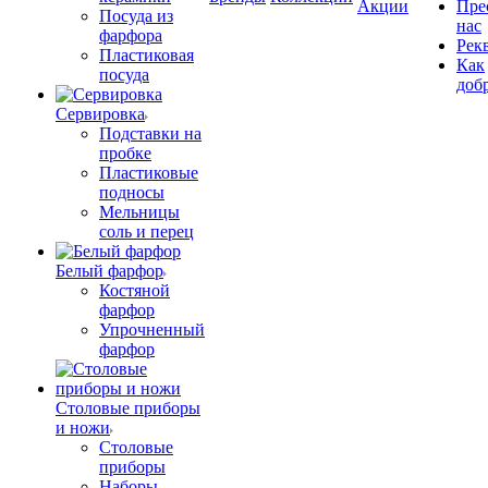
Акции
Пре
Посуда из
нас
фарфора
Рек
Пластиковая
Как
посуда
доб
Сервировка
Подставки на
пробке
Пластиковые
подносы
Мельницы
соль и перец
Белый фарфор
Костяной
фарфор
Упрочненный
фарфор
Столовые приборы
и ножи
Столовые
приборы
Наборы