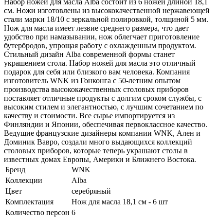
Набор ножей для масла Alba состоит из 6 ножей длиной 18,1
см. Ножи изготовлены из высококачественной нержавеющей
стали марки 18/10 с зеркальной полировкой, толщиной 5 мм.
Нож для масла имеет лезвие среднего размера, что дает
удобство при намазывании, нож облегчает приготовление
бутербродов, упрощая работу с охлажденным продуктом.
Стильный дизайн Alba современной формы станет
украшением стола. Набор ножей для масла это отличный
подарок для себя или близкого вам человека. Компания
изготовитель WNK из Гонконга с 50-летним опытом
производства высококачественных столовых приборов
поставляет отличные продукты с долгим сроком службы, с
высоким стилем и элегантностью, с лучшим сочетанием по
качеству и стоимости. Все сырье импортируется из
Финляндии и Японии, обеспечивая первоклассное качество.
Ведущие французские дизайнеры компании WNK, Ален и
Доминик Вавро, создали много выдающихся коллекций
столовых приборов, которые теперь украшают столы в
известных домах Европы, Америки и Ближнего Востока.
Бренд
WNK
Коллекции
Alba
Цвет
серебряный
Комплектация
Нож для масла 18,1 см - 6 шт
Количество персон
6