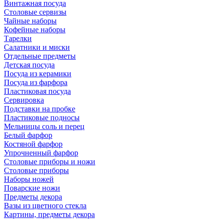
Винтажная посуда
Столовые сервизы
Чайные наборы
Кофейные наборы
Тарелки
Салатники и миски
Отдельные предметы
Детская посуда
Посуда из керамики
Посуда из фарфора
Пластиковая посуда
Сервировка
Подставки на пробке
Пластиковые подносы
Мельницы соль и перец
Белый фарфор
Костяной фарфор
Упрочненный фарфор
Столовые приборы и ножи
Столовые приборы
Наборы ножей
Поварские ножи
Предметы декора
Вазы из цветного стекла
Картины, предметы декора