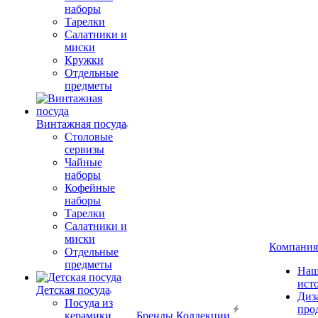
наборы
Тарелки
Салатники и
миски
Кружки
Отдельные
предметы
Винтажная посуда
Столовые
сервизы
Чайные
наборы
Кофейные
наборы
Тарелки
Салатники и
миски
Компания
Отдельные
предметы
Наш
ист
Детская посуда
Диз
Посуда из
про
керамики
Бренды
Коллекции