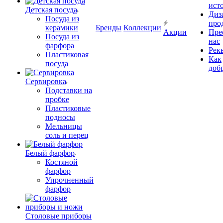
ист
Детская посуда
Диз
Посуда из
про
керамики
Бренды
Коллекции
Акции
Пре
Посуда из
нас
фарфора
Рек
Пластиковая
Как
посуда
доб
Сервировка
Подставки на
пробке
Пластиковые
подносы
Мельницы
соль и перец
Белый фарфор
Костяной
фарфор
Упрочненный
фарфор
Столовые приборы