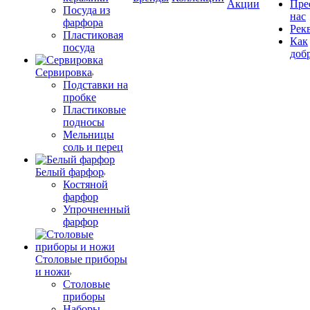
Акции
Пре
Посуда из
нас
фарфора
Рек
Пластиковая
Как
посуда
доб
Сервировка
Подставки на
пробке
Пластиковые
подносы
Мельницы
соль и перец
Белый фарфор
Костяной
фарфор
Упрочненный
фарфор
Столовые приборы
и ножи
Столовые
приборы
Наборы