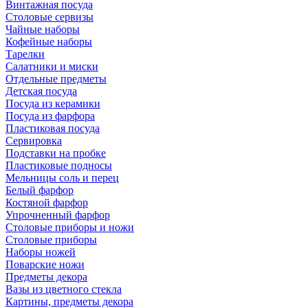
Винтажная посуда
Столовые сервизы
Чайные наборы
Кофейные наборы
Тарелки
Салатники и миски
Отдельные предметы
Детская посуда
Посуда из керамики
Посуда из фарфора
Пластиковая посуда
Сервировка
Подставки на пробке
Пластиковые подносы
Мельницы соль и перец
Белый фарфор
Костяной фарфор
Упрочненный фарфор
Столовые приборы и ножи
Столовые приборы
Наборы ножей
Поварские ножи
Предметы декора
Вазы из цветного стекла
Картины, предметы декора