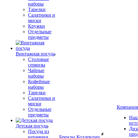
наборы
Тарелки
Салатники и
миски
Кружки
Отдельные
предметы
Винтажная посуда
Столовые
сервизы
Чайные
наборы
Кофейные
наборы
Тарелки
Салатники и
миски
Компания
Отдельные
предметы
Наш
ист
Детская посуда
Диз
Посуда из
про
керамики
Бренды
Коллекции