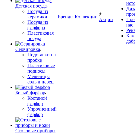
ист
Детская посуда
Диз
Посуда из
про
керамики
Бренды
Коллекции
Акции
Пре
Посуда из
нас
фарфора
Рек
Пластиковая
Как
посуда
доб
Сервировка
Подставки на
пробке
Пластиковые
подносы
Мельницы
соль и перец
Белый фарфор
Костяной
фарфор
Упрочненный
фарфор
Столовые приборы