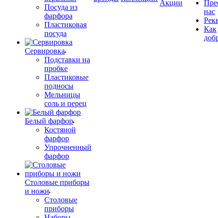
Акции
Пре
Посуда из
нас
фарфора
Рек
Пластиковая
Как
посуда
доб
Сервировка
Подставки на
пробке
Пластиковые
подносы
Мельницы
соль и перец
Белый фарфор
Костяной
фарфор
Упрочненный
фарфор
Столовые приборы
и ножи
Столовые
приборы
Наборы